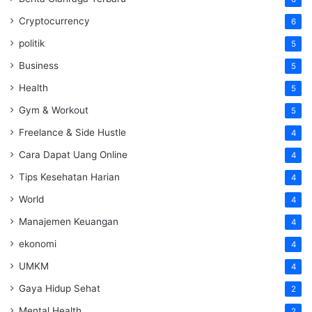
Cryptocurrency
6
politik
5
Business
5
Health
5
Gym & Workout
5
Freelance & Side Hustle
4
Cara Dapat Uang Online
4
Tips Kesehatan Harian
4
World
4
Manajemen Keuangan
4
ekonomi
4
UMKM
4
Gaya Hidup Sehat
2
Mental Health
2