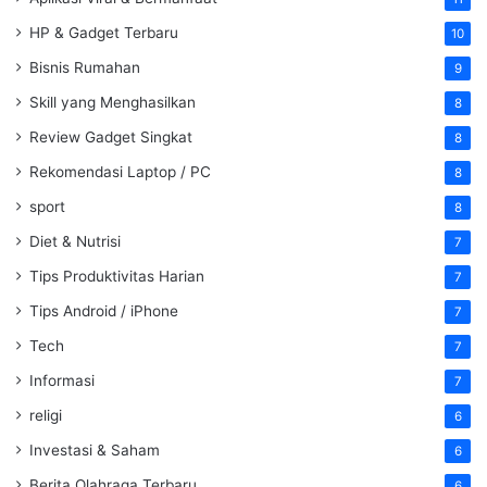
HP & Gadget Terbaru
10
Bisnis Rumahan
9
Skill yang Menghasilkan
8
Review Gadget Singkat
8
Rekomendasi Laptop / PC
8
sport
8
Diet & Nutrisi
7
Tips Produktivitas Harian
7
Tips Android / iPhone
7
Tech
7
Informasi
7
religi
6
Investasi & Saham
6
Berita Olahraga Terbaru
6