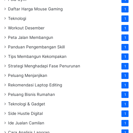
Daftar Harga Mouse Gaming
1
Teknologi
1
Workout Desember
1
Peta Jalan Membangun
1
Panduan Pengembangan Skill
1
Tips Membangun Kekompakan
1
Strategi Menghadapi Fase Penurunan
1
Peluang Menjanjikan
1
Rekomendasi Laptop Editing
1
Peluang Bisnis Rumahan
1
Teknologi & Gadget
1
Side Hustle Digital
1
Ide Jualan Camilan
1
Cara Analisis Laporan
1