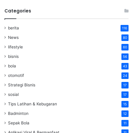
Categories
berita
116
News
80
lifestyle
60
bisnis
56
bola
43
otomotif
24
Strategi Bisnis
17
sosial
17
Tips Latihan & Kebugaran
15
Badminton
12
Sepak Bola
11
Aplikasi Viral & Bermanfaat
11