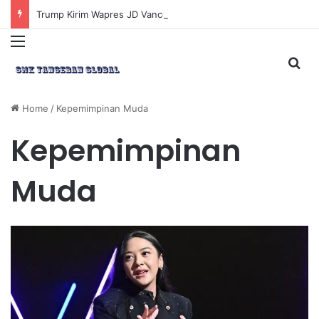
Trump Kirim Wapres JD Vance ke Pakistan untuk Perundingan Strategis dengan Iran
Menu
Sea
Home
/
Kepemimpinan Muda
Kepemimpinan
Muda