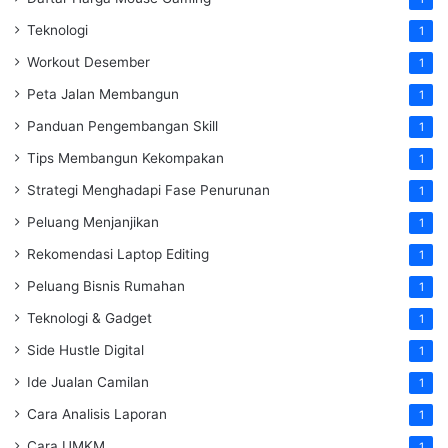
Teknologi
1
Workout Desember
1
Peta Jalan Membangun
1
Panduan Pengembangan Skill
1
Tips Membangun Kekompakan
1
Strategi Menghadapi Fase Penurunan
1
Peluang Menjanjikan
1
Rekomendasi Laptop Editing
1
Peluang Bisnis Rumahan
1
Teknologi & Gadget
1
Side Hustle Digital
1
Ide Jualan Camilan
1
Cara Analisis Laporan
1
Cara UMKM
1