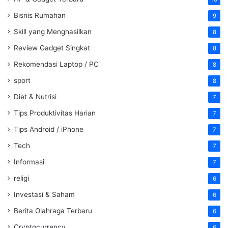
Bisnis Rumahan
9
Skill yang Menghasilkan
8
Review Gadget Singkat
8
Rekomendasi Laptop / PC
8
sport
8
Diet & Nutrisi
7
Tips Produktivitas Harian
7
Tips Android / iPhone
7
Tech
7
Informasi
7
religi
6
Investasi & Saham
6
Berita Olahraga Terbaru
6
Cryptocurrency
6