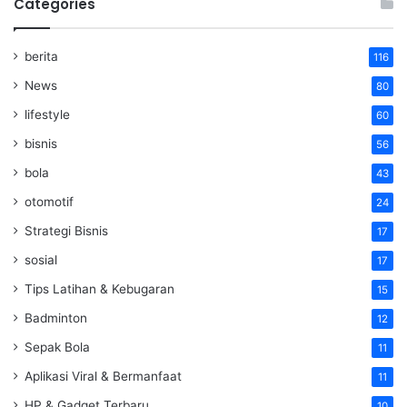
Categories
berita
116
News
80
lifestyle
60
bisnis
56
bola
43
otomotif
24
Strategi Bisnis
17
sosial
17
Tips Latihan & Kebugaran
15
Badminton
12
Sepak Bola
11
Aplikasi Viral & Bermanfaat
11
HP & Gadget Terbaru
10