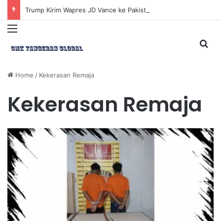
Trump Kirim Wapres JD Vance ke Pakistan untuk Perundingan Strategis dengan Iran
Menu
Sea
Home
/
Kekerasan Remaja
Kekerasan Remaja