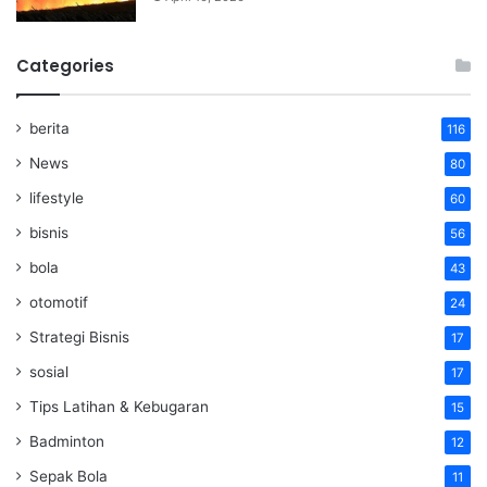
Categories
berita
116
News
80
lifestyle
60
bisnis
56
bola
43
otomotif
24
Strategi Bisnis
17
sosial
17
Tips Latihan & Kebugaran
15
Badminton
12
Sepak Bola
11