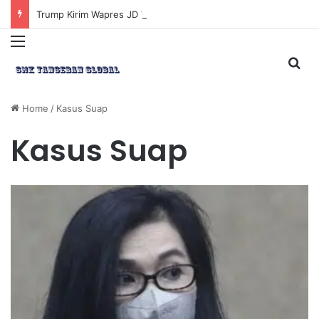
Trump Kirim Wapres JD Vance ke Pakistan untuk Perundingan Strategis dengan Iran
Menu
Sea
Home
/
Kasus Suap
Kasus Suap