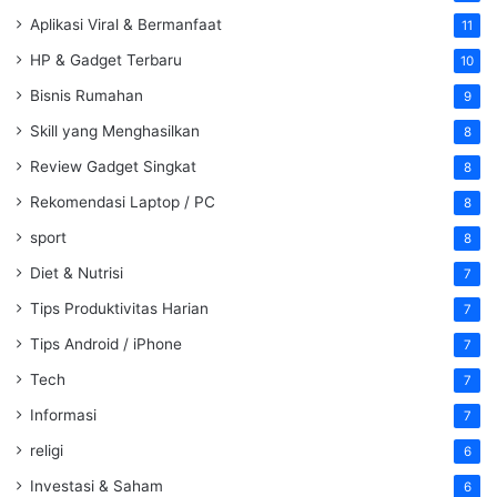
Aplikasi Viral & Bermanfaat
11
HP & Gadget Terbaru
10
Bisnis Rumahan
9
Skill yang Menghasilkan
8
Review Gadget Singkat
8
Rekomendasi Laptop / PC
8
sport
8
Diet & Nutrisi
7
Tips Produktivitas Harian
7
Tips Android / iPhone
7
Tech
7
Informasi
7
religi
6
Investasi & Saham
6