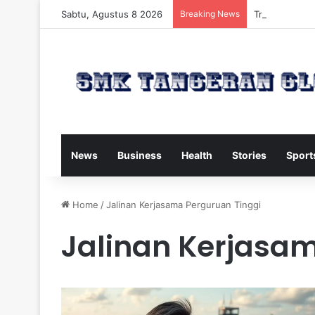
Sabtu, Agustus 8 2026
Breaking News
Trump Kirim W
News
Business
Health
Stories
Sport
Home
/
Jalinan Kerjasama Perguruan Tinggi
Jalinan Kerjasam