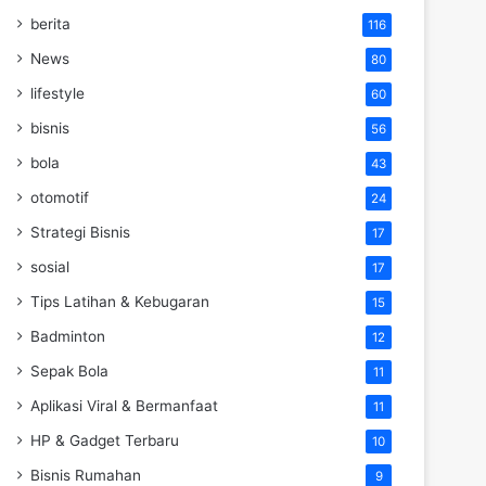
berita
116
News
80
lifestyle
60
bisnis
56
bola
43
otomotif
24
Strategi Bisnis
17
sosial
17
Tips Latihan & Kebugaran
15
Badminton
12
Sepak Bola
11
Aplikasi Viral & Bermanfaat
11
HP & Gadget Terbaru
10
Bisnis Rumahan
9