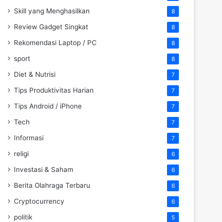
Skill yang Menghasilkan
8
Review Gadget Singkat
8
Rekomendasi Laptop / PC
8
sport
8
Diet & Nutrisi
7
Tips Produktivitas Harian
7
Tips Android / iPhone
7
Tech
7
Informasi
7
religi
6
Investasi & Saham
6
Berita Olahraga Terbaru
6
Cryptocurrency
6
politik
5