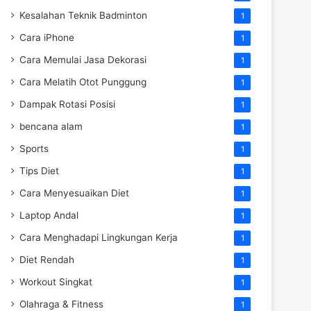
Kesalahan Teknik Badminton
1
Cara iPhone
1
Cara Memulai Jasa Dekorasi
1
Cara Melatih Otot Punggung
1
Dampak Rotasi Posisi
1
bencana alam
1
Sports
1
Tips Diet
1
Cara Menyesuaikan Diet
1
Laptop Andal
1
Cara Menghadapi Lingkungan Kerja
1
Diet Rendah
1
Workout Singkat
1
Olahraga & Fitness
1