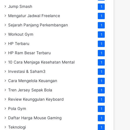
Jump Smash
1
Mengatur Jadwal Freelance
1
Sejarah Panjang Perkembangan
1
Workout Gym
1
HP Terbaru
1
HP Ram Besar Terbaru
1
10 Cara Menjaga Kesehatan Mental
1
Investasi & Saham3
1
Cara Mengelola Keuangan
1
Tren Jersey Sepak Bola
1
Review Keunggulan Keyboard
1
Pola Gym
1
Daftar Harga Mouse Gaming
1
Teknologi
1