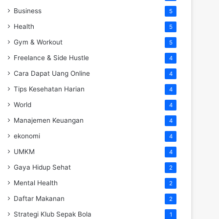
Business
5
Health
5
Gym & Workout
5
Freelance & Side Hustle
4
Cara Dapat Uang Online
4
Tips Kesehatan Harian
4
World
4
Manajemen Keuangan
4
ekonomi
4
UMKM
4
Gaya Hidup Sehat
2
Mental Health
2
Daftar Makanan
2
Strategi Klub Sepak Bola
1