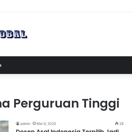
apres JD Vance ke Pakistan untuk Perundingan Strategis dengan Iran
s
a Perguruan Tinggi
admin
Mei 9, 2025
28
Dosen Asal Indonesia Terpilih Jadi