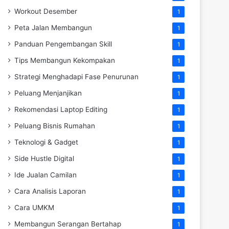
Workout Desember
1
Peta Jalan Membangun
1
Panduan Pengembangan Skill
1
Tips Membangun Kekompakan
1
Strategi Menghadapi Fase Penurunan
1
Peluang Menjanjikan
1
Rekomendasi Laptop Editing
1
Peluang Bisnis Rumahan
1
Teknologi & Gadget
1
Side Hustle Digital
1
Ide Jualan Camilan
1
Cara Analisis Laporan
1
Cara UMKM
1
Membangun Serangan Bertahap
1