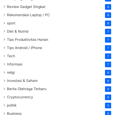
Review Gadget Singkat
8
Rekomendasi Laptop / PC
8
sport
8
Diet & Nutrisi
7
Tips Produktivitas Harian
7
Tips Android / iPhone
7
Tech
7
Informasi
7
religi
6
Investasi & Saham
6
Berita Olahraga Terbaru
6
Cryptocurrency
6
politik
5
Business
5