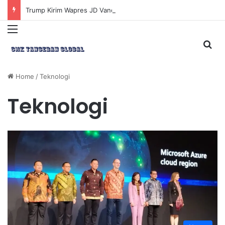
Trump Kirim Wapres JD Vance ke Pakistan untuk Perundingan Strategis dengan Iran
Menu
Sea
Home
/
Teknologi
Teknologi