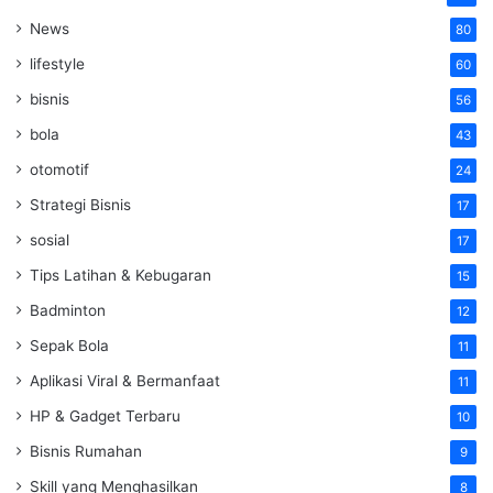
News
80
lifestyle
60
bisnis
56
bola
43
otomotif
24
Strategi Bisnis
17
sosial
17
Tips Latihan & Kebugaran
15
Badminton
12
Sepak Bola
11
Aplikasi Viral & Bermanfaat
11
HP & Gadget Terbaru
10
Bisnis Rumahan
9
Skill yang Menghasilkan
8