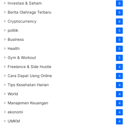
Investasi & Saham
6
Berita Olahraga Terbaru
6
Cryptocurrency
6
politik
5
Business
5
Health
5
Gym & Workout
5
Freelance & Side Hustle
4
Cara Dapat Uang Online
4
Tips Kesehatan Harian
4
World
4
Manajemen Keuangan
4
ekonomi
4
UMKM
4