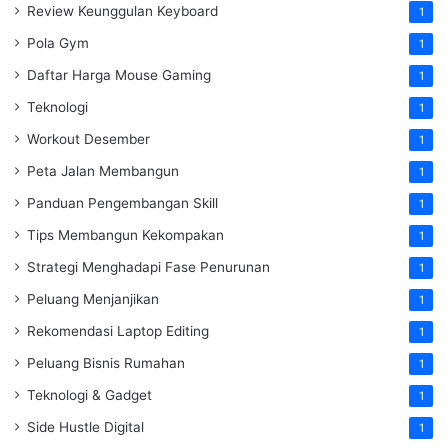
Review Keunggulan Keyboard
1
Pola Gym
1
Daftar Harga Mouse Gaming
1
Teknologi
1
Workout Desember
1
Peta Jalan Membangun
1
Panduan Pengembangan Skill
1
Tips Membangun Kekompakan
1
Strategi Menghadapi Fase Penurunan
1
Peluang Menjanjikan
1
Rekomendasi Laptop Editing
1
Peluang Bisnis Rumahan
1
Teknologi & Gadget
1
Side Hustle Digital
1