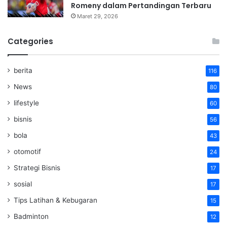
Romeny dalam Pertandingan Terbaru
Maret 29, 2026
Categories
berita
116
News
80
lifestyle
60
bisnis
56
bola
43
otomotif
24
Strategi Bisnis
17
sosial
17
Tips Latihan & Kebugaran
15
Badminton
12