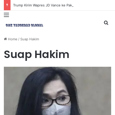
Trump Kirim Wapres JD Vance ke Pakistan untuk Perundingan Strategis dengan Iran
Menu
Sea
Home
/
Suap Hakim
Suap Hakim