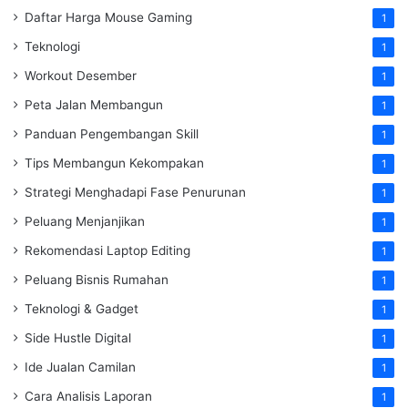
Daftar Harga Mouse Gaming
1
Teknologi
1
Workout Desember
1
Peta Jalan Membangun
1
Panduan Pengembangan Skill
1
Tips Membangun Kekompakan
1
Strategi Menghadapi Fase Penurunan
1
Peluang Menjanjikan
1
Rekomendasi Laptop Editing
1
Peluang Bisnis Rumahan
1
Teknologi & Gadget
1
Side Hustle Digital
1
Ide Jualan Camilan
1
Cara Analisis Laporan
1