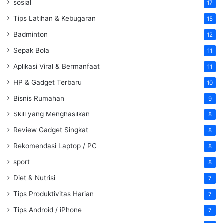
sosial
17
Tips Latihan & Kebugaran
15
Badminton
12
Sepak Bola
11
Aplikasi Viral & Bermanfaat
11
HP & Gadget Terbaru
10
Bisnis Rumahan
9
Skill yang Menghasilkan
8
Review Gadget Singkat
8
Rekomendasi Laptop / PC
8
sport
8
Diet & Nutrisi
7
Tips Produktivitas Harian
7
Tips Android / iPhone
7