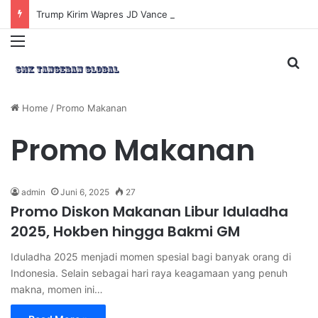
Trump Kirim Wapres JD Vance ke Pakistan untuk Perundingan Strategis dengan Iran
Menu
Sea
Home
/
Promo Makanan
Promo Makanan
admin
Juni 6, 2025
27
Promo Diskon Makanan Libur Iduladha
2025, Hokben hingga Bakmi GM
Iduladha 2025 menjadi momen spesial bagi banyak orang di
Indonesia. Selain sebagai hari raya keagamaan yang penuh
makna, momen ini…