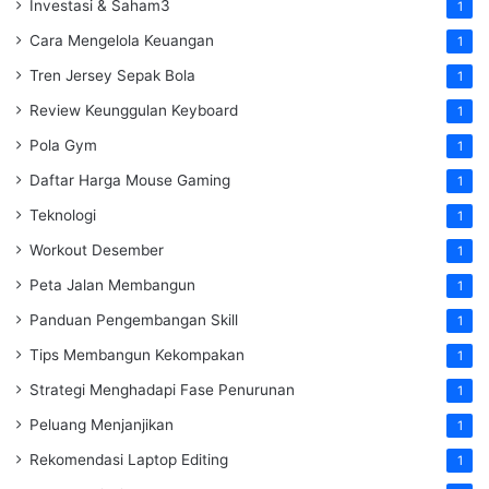
Investasi & Saham3
1
Cara Mengelola Keuangan
1
Tren Jersey Sepak Bola
1
Review Keunggulan Keyboard
1
Pola Gym
1
Daftar Harga Mouse Gaming
1
Teknologi
1
Workout Desember
1
Peta Jalan Membangun
1
Panduan Pengembangan Skill
1
Tips Membangun Kekompakan
1
Strategi Menghadapi Fase Penurunan
1
Peluang Menjanjikan
1
Rekomendasi Laptop Editing
1