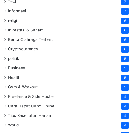
Tech
7
Informasi
7
religi
6
Investasi & Saham
6
Berita Olahraga Terbaru
6
Cryptocurrency
6
politik
5
Business
5
Health
5
Gym & Workout
5
Freelance & Side Hustle
4
Cara Dapat Uang Online
4
Tips Kesehatan Harian
4
World
4