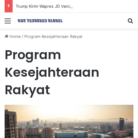
Trump Kirim Wapres JD Vance ke Pakistan untuk Perundingan Strategis dengan Iran
Menu
Se
Home
/
Program Kesejahteraan Rakyat
Program
Kesejahteraan
Rakyat