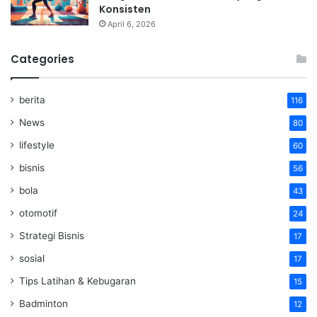
Konsisten
April 6, 2026
Categories
berita
116
News
80
lifestyle
60
bisnis
56
bola
43
otomotif
24
Strategi Bisnis
17
sosial
17
Tips Latihan & Kebugaran
15
Badminton
12