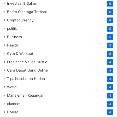
Investasi & Saham
6
Berita Olahraga Terbaru
6
Cryptocurrency
6
politik
5
Business
5
Health
5
Gym & Workout
5
Freelance & Side Hustle
4
Cara Dapat Uang Online
4
Tips Kesehatan Harian
4
World
4
Manajemen Keuangan
4
ekonomi
4
UMKM
4