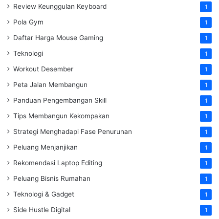
Review Keunggulan Keyboard
1
Pola Gym
1
Daftar Harga Mouse Gaming
1
Teknologi
1
Workout Desember
1
Peta Jalan Membangun
1
Panduan Pengembangan Skill
1
Tips Membangun Kekompakan
1
Strategi Menghadapi Fase Penurunan
1
Peluang Menjanjikan
1
Rekomendasi Laptop Editing
1
Peluang Bisnis Rumahan
1
Teknologi & Gadget
1
Side Hustle Digital
1