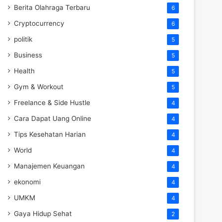
Berita Olahraga Terbaru
6
Cryptocurrency
6
politik
5
Business
5
Health
5
Gym & Workout
5
Freelance & Side Hustle
4
Cara Dapat Uang Online
4
Tips Kesehatan Harian
4
World
4
Manajemen Keuangan
4
ekonomi
4
UMKM
4
Gaya Hidup Sehat
2