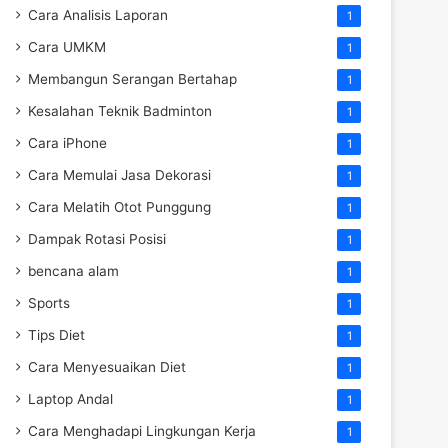
Cara Analisis Laporan
1
Cara UMKM
1
Membangun Serangan Bertahap
1
Kesalahan Teknik Badminton
1
Cara iPhone
1
Cara Memulai Jasa Dekorasi
1
Cara Melatih Otot Punggung
1
Dampak Rotasi Posisi
1
bencana alam
1
Sports
1
Tips Diet
1
Cara Menyesuaikan Diet
1
Laptop Andal
1
Cara Menghadapi Lingkungan Kerja
1