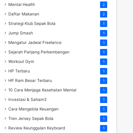
Mental Health
2
Daftar Makanan
2
Strategi Klub Sepak Bola
1
Jump Smash
1
Mengatur Jadwal Freelance
1
Sejarah Panjang Perkembangan
1
Workout Gym
1
HP Terbaru
1
HP Ram Besar Terbaru
1
10 Cara Menjaga Kesehatan Mental
1
Investasi & Saham3
1
Cara Mengelola Keuangan
1
Tren Jersey Sepak Bola
1
Review Keunggulan Keyboard
1