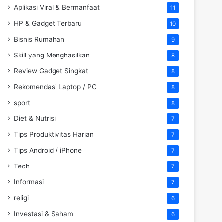
Aplikasi Viral & Bermanfaat
11
HP & Gadget Terbaru
10
Bisnis Rumahan
9
Skill yang Menghasilkan
8
Review Gadget Singkat
8
Rekomendasi Laptop / PC
8
sport
8
Diet & Nutrisi
7
Tips Produktivitas Harian
7
Tips Android / iPhone
7
Tech
7
Informasi
7
religi
6
Investasi & Saham
6