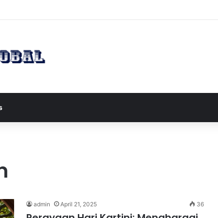
 Wapres JD Vance ke Pakistan untuk Perundingan Strategis dengan Iran
s
n
admin
April 21, 2025
36
Perayaan Hari Kartini: Menghargai