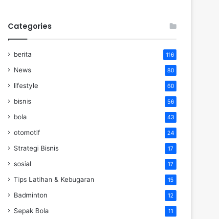
Categories
berita
116
News
80
lifestyle
60
bisnis
56
bola
43
otomotif
24
Strategi Bisnis
17
sosial
17
Tips Latihan & Kebugaran
15
Badminton
12
Sepak Bola
11