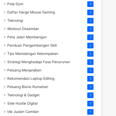
Pola Gym
1
Daftar Harga Mouse Gaming
1
Teknologi
1
Workout Desember
1
Peta Jalan Membangun
1
Panduan Pengembangan Skill
1
Tips Membangun Kekompakan
1
Strategi Menghadapi Fase Penurunan
1
Peluang Menjanjikan
1
Rekomendasi Laptop Editing
1
Peluang Bisnis Rumahan
1
Teknologi & Gadget
1
Side Hustle Digital
1
Ide Jualan Camilan
1