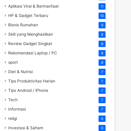
Aplikasi Viral & Bermanfaat
11
HP & Gadget Terbaru
10
Bisnis Rumahan
9
Skill yang Menghasilkan
8
Review Gadget Singkat
8
Rekomendasi Laptop / PC
8
sport
8
Diet & Nutrisi
7
Tips Produktivitas Harian
7
Tips Android / iPhone
7
Tech
7
Informasi
7
religi
6
Investasi & Saham
6