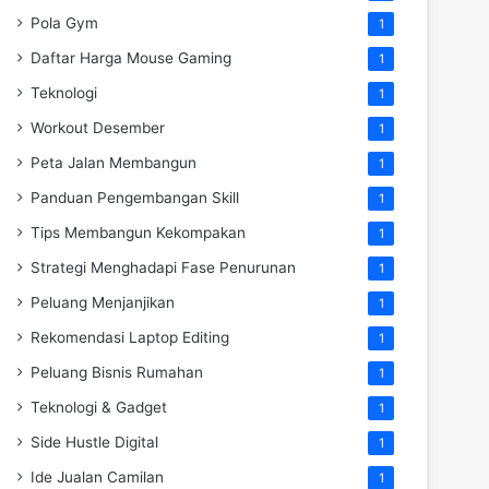
Pola Gym
1
Daftar Harga Mouse Gaming
1
Teknologi
1
Workout Desember
1
Peta Jalan Membangun
1
Panduan Pengembangan Skill
1
Tips Membangun Kekompakan
1
Strategi Menghadapi Fase Penurunan
1
Peluang Menjanjikan
1
Rekomendasi Laptop Editing
1
Peluang Bisnis Rumahan
1
Teknologi & Gadget
1
Side Hustle Digital
1
Ide Jualan Camilan
1