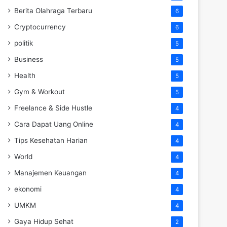
Berita Olahraga Terbaru
6
Cryptocurrency
6
politik
5
Business
5
Health
5
Gym & Workout
5
Freelance & Side Hustle
4
Cara Dapat Uang Online
4
Tips Kesehatan Harian
4
World
4
Manajemen Keuangan
4
ekonomi
4
UMKM
4
Gaya Hidup Sehat
2