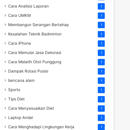
Cara Analisis Laporan
1
Cara UMKM
1
Membangun Serangan Bertahap
1
Kesalahan Teknik Badminton
1
Cara iPhone
1
Cara Memulai Jasa Dekorasi
1
Cara Melatih Otot Punggung
1
Dampak Rotasi Posisi
1
bencana alam
1
Sports
1
Tips Diet
1
Cara Menyesuaikan Diet
1
Laptop Andal
1
Cara Menghadapi Lingkungan Kerja
1