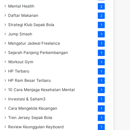
Mental Health
2
Daftar Makanan
2
Strategi Klub Sepak Bola
1
Jump Smash
1
Mengatur Jadwal Freelance
1
Sejarah Panjang Perkembangan
1
Workout Gym
1
HP Terbaru
1
HP Ram Besar Terbaru
1
10 Cara Menjaga Kesehatan Mental
1
Investasi & Saham3
1
Cara Mengelola Keuangan
1
Tren Jersey Sepak Bola
1
Review Keunggulan Keyboard
1