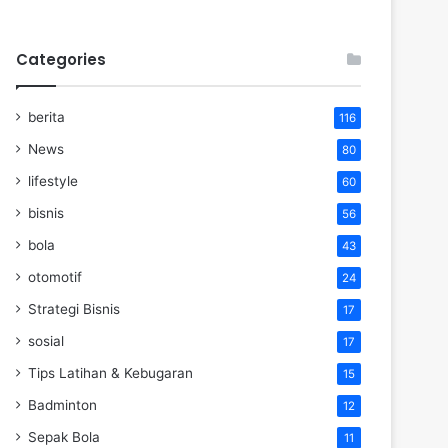
Categories
berita
116
News
80
lifestyle
60
bisnis
56
bola
43
otomotif
24
Strategi Bisnis
17
sosial
17
Tips Latihan & Kebugaran
15
Badminton
12
Sepak Bola
11