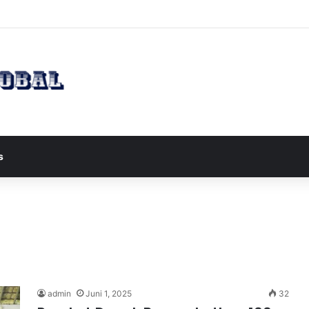
apres JD Vance ke Pakistan untuk Perundingan Strategis dengan Iran
s
admin
Juni 1, 2025
32