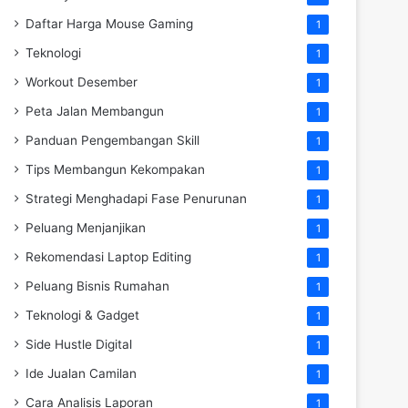
Daftar Harga Mouse Gaming
1
Teknologi
1
Workout Desember
1
Peta Jalan Membangun
1
Panduan Pengembangan Skill
1
Tips Membangun Kekompakan
1
Strategi Menghadapi Fase Penurunan
1
Peluang Menjanjikan
1
Rekomendasi Laptop Editing
1
Peluang Bisnis Rumahan
1
Teknologi & Gadget
1
Side Hustle Digital
1
Ide Jualan Camilan
1
Cara Analisis Laporan
1