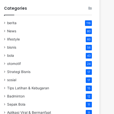
Categories
berita
116
News
80
lifestyle
60
bisnis
56
bola
43
otomotif
24
Strategi Bisnis
17
sosial
17
Tips Latihan & Kebugaran
15
Badminton
12
Sepak Bola
11
Aplikasi Viral & Bermanfaat
11