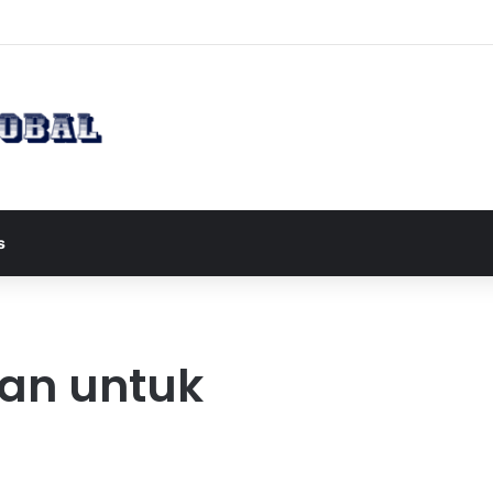
apres JD Vance ke Pakistan untuk Perundingan Strategis dengan Iran
s
ian untuk