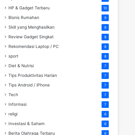
HP & Gadget Terbaru
10
Bisnis Rumahan
9
Skill yang Menghasilkan
8
Review Gadget Singkat
8
Rekomendasi Laptop / PC
8
sport
8
Diet & Nutrisi
7
Tips Produktivitas Harian
7
Tips Android / iPhone
7
Tech
7
Informasi
7
religi
6
Investasi & Saham
6
Berita Olahraga Terbaru
6