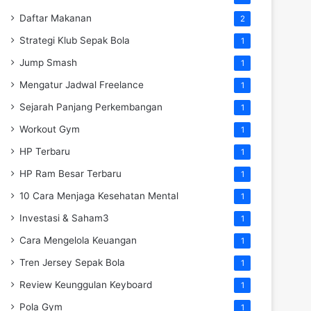
Daftar Makanan
2
Strategi Klub Sepak Bola
1
Jump Smash
1
Mengatur Jadwal Freelance
1
Sejarah Panjang Perkembangan
1
Workout Gym
1
HP Terbaru
1
HP Ram Besar Terbaru
1
10 Cara Menjaga Kesehatan Mental
1
Investasi & Saham3
1
Cara Mengelola Keuangan
1
Tren Jersey Sepak Bola
1
Review Keunggulan Keyboard
1
Pola Gym
1