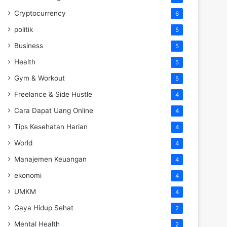
Cryptocurrency
6
politik
5
Business
5
Health
5
Gym & Workout
5
Freelance & Side Hustle
4
Cara Dapat Uang Online
4
Tips Kesehatan Harian
4
World
4
Manajemen Keuangan
4
ekonomi
4
UMKM
4
Gaya Hidup Sehat
2
Mental Health
2