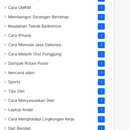
Cara UMKM
1
Membangun Serangan Bertahap
1
Kesalahan Teknik Badminton
1
Cara iPhone
1
Cara Memulai Jasa Dekorasi
1
Cara Melatih Otot Punggung
1
Dampak Rotasi Posisi
1
bencana alam
1
Sports
1
Tips Diet
1
Cara Menyesuaikan Diet
1
Laptop Andal
1
Cara Menghadapi Lingkungan Kerja
1
Diet Rendah
1