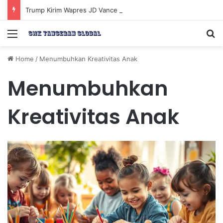
Trump Kirim Wapres JD Vance ke Pakistan untuk Perundingan Strategis dengan Iran
Menu
Se
Home
/
Menumbuhkan Kreativitas Anak
Menumbuhkan
Kreativitas Anak