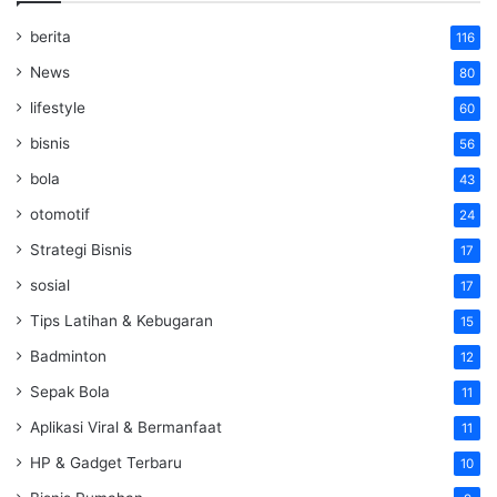
berita
116
News
80
lifestyle
60
bisnis
56
bola
43
otomotif
24
Strategi Bisnis
17
sosial
17
Tips Latihan & Kebugaran
15
Badminton
12
Sepak Bola
11
Aplikasi Viral & Bermanfaat
11
HP & Gadget Terbaru
10