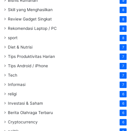
Bisnis Rumahan
9
Skill yang Menghasilkan
8
Review Gadget Singkat
8
Rekomendasi Laptop / PC
8
sport
8
Diet & Nutrisi
7
Tips Produktivitas Harian
7
Tips Android / iPhone
7
Tech
7
Informasi
7
religi
6
Investasi & Saham
6
Berita Olahraga Terbaru
6
Cryptocurrency
6