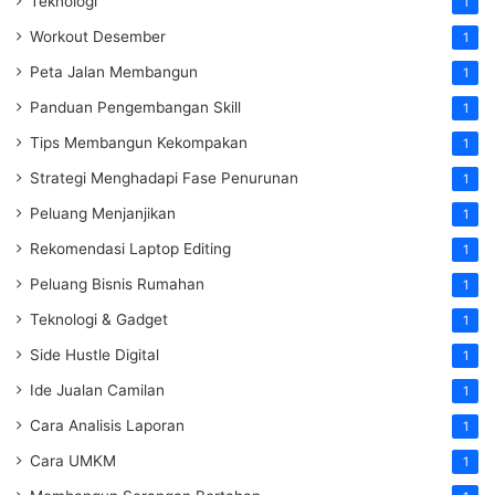
Teknologi
1
Workout Desember
1
Peta Jalan Membangun
1
Panduan Pengembangan Skill
1
Tips Membangun Kekompakan
1
Strategi Menghadapi Fase Penurunan
1
Peluang Menjanjikan
1
Rekomendasi Laptop Editing
1
Peluang Bisnis Rumahan
1
Teknologi & Gadget
1
Side Hustle Digital
1
Ide Jualan Camilan
1
Cara Analisis Laporan
1
Cara UMKM
1