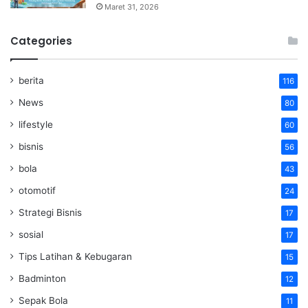
Maret 31, 2026
Categories
berita
116
News
80
lifestyle
60
bisnis
56
bola
43
otomotif
24
Strategi Bisnis
17
sosial
17
Tips Latihan & Kebugaran
15
Badminton
12
Sepak Bola
11