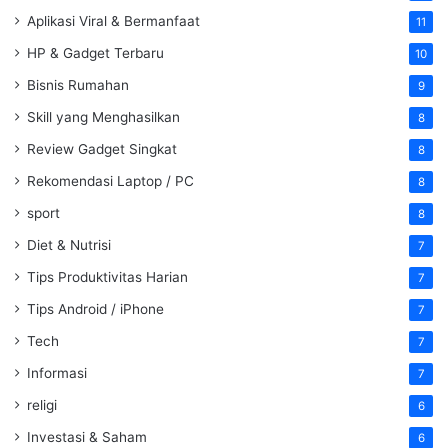
Aplikasi Viral & Bermanfaat
11
HP & Gadget Terbaru
10
Bisnis Rumahan
9
Skill yang Menghasilkan
8
Review Gadget Singkat
8
Rekomendasi Laptop / PC
8
sport
8
Diet & Nutrisi
7
Tips Produktivitas Harian
7
Tips Android / iPhone
7
Tech
7
Informasi
7
religi
6
Investasi & Saham
6