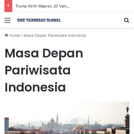
Trump Kirim Wapres JD Vance ke Pakistan untuk Perundingan Strategis dengan Iran
Menu
Se
Home
/
Masa Depan Pariwisata Indonesia
Masa Depan
Pariwisata
Indonesia