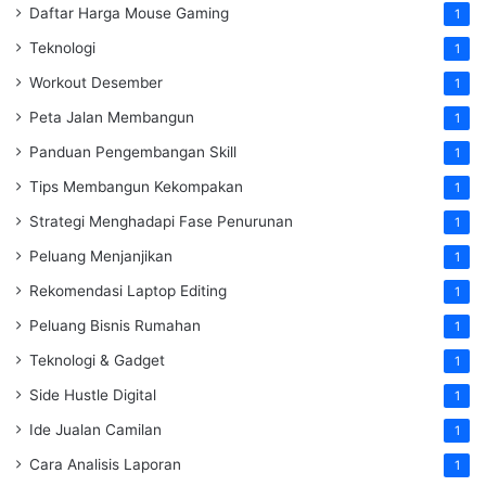
Daftar Harga Mouse Gaming
1
Teknologi
1
Workout Desember
1
Peta Jalan Membangun
1
Panduan Pengembangan Skill
1
Tips Membangun Kekompakan
1
Strategi Menghadapi Fase Penurunan
1
Peluang Menjanjikan
1
Rekomendasi Laptop Editing
1
Peluang Bisnis Rumahan
1
Teknologi & Gadget
1
Side Hustle Digital
1
Ide Jualan Camilan
1
Cara Analisis Laporan
1