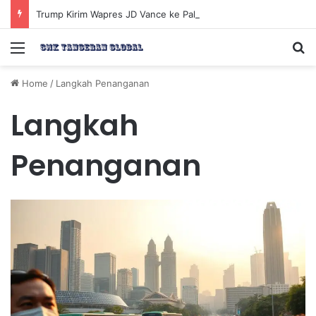
Trump Kirim Wapres JD Vance ke Pakistan untuk Perundingan Strategis dengan Iran
Menu
Se
Home
/
Langkah Penanganan
Langkah
Penanganan