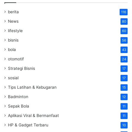
berita
116
News
80
lifestyle
60
bisnis
56
bola
43
otomotif
24
Strategi Bisnis
17
sosial
17
Tips Latihan & Kebugaran
15
Badminton
12
Sepak Bola
11
Aplikasi Viral & Bermanfaat
11
HP & Gadget Terbaru
10