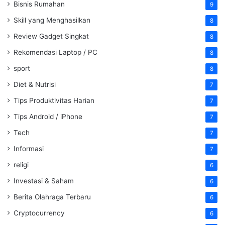
Bisnis Rumahan
9
Skill yang Menghasilkan
8
Review Gadget Singkat
8
Rekomendasi Laptop / PC
8
sport
8
Diet & Nutrisi
7
Tips Produktivitas Harian
7
Tips Android / iPhone
7
Tech
7
Informasi
7
religi
6
Investasi & Saham
6
Berita Olahraga Terbaru
6
Cryptocurrency
6