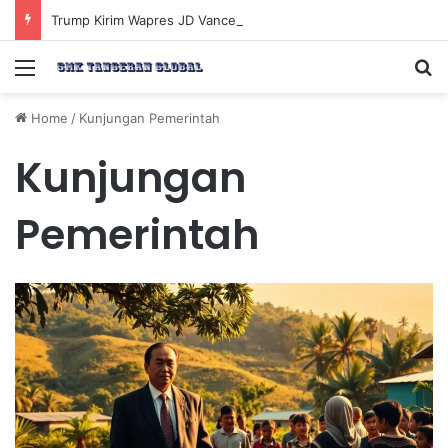
Trump Kirim Wapres JD Vance ke Pakistan untuk Perundingan Strategis dengan Iran
Menu
Se
Home
/
Kunjungan Pemerintah
Kunjungan
Pemerintah