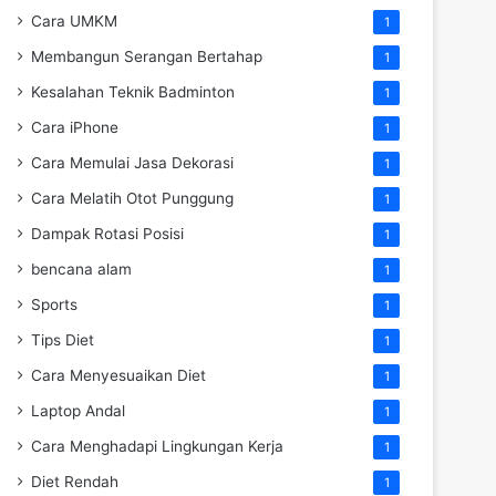
Cara UMKM
1
Membangun Serangan Bertahap
1
Kesalahan Teknik Badminton
1
Cara iPhone
1
Cara Memulai Jasa Dekorasi
1
Cara Melatih Otot Punggung
1
Dampak Rotasi Posisi
1
bencana alam
1
Sports
1
Tips Diet
1
Cara Menyesuaikan Diet
1
Laptop Andal
1
Cara Menghadapi Lingkungan Kerja
1
Diet Rendah
1