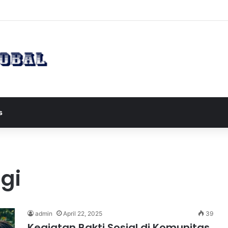
apres JD Vance ke Pakistan untuk Perundingan Strategis dengan Iran
s
gi
admin
April 22, 2025
39
Kegiatan Bakti Sosial di Komunitas,