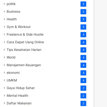
politik
5
Business
5
Health
5
Gym & Workout
5
Freelance & Side Hustle
4
Cara Dapat Uang Online
4
Tips Kesehatan Harian
4
World
4
Manajemen Keuangan
4
ekonomi
4
UMKM
4
Gaya Hidup Sehat
2
Mental Health
2
Daftar Makanan
2