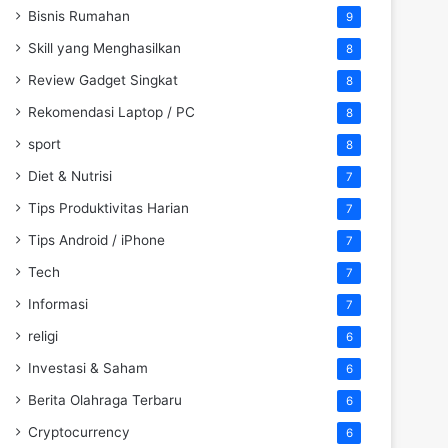
Bisnis Rumahan
9
Skill yang Menghasilkan
8
Review Gadget Singkat
8
Rekomendasi Laptop / PC
8
sport
8
Diet & Nutrisi
7
Tips Produktivitas Harian
7
Tips Android / iPhone
7
Tech
7
Informasi
7
religi
6
Investasi & Saham
6
Berita Olahraga Terbaru
6
Cryptocurrency
6