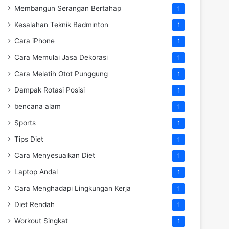
Membangun Serangan Bertahap
1
Kesalahan Teknik Badminton
1
Cara iPhone
1
Cara Memulai Jasa Dekorasi
1
Cara Melatih Otot Punggung
1
Dampak Rotasi Posisi
1
bencana alam
1
Sports
1
Tips Diet
1
Cara Menyesuaikan Diet
1
Laptop Andal
1
Cara Menghadapi Lingkungan Kerja
1
Diet Rendah
1
Workout Singkat
1