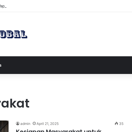
apres JD Vance ke Pakistan untuk Perundingan Strategis dengan Iran
s
rakat
admin
April 21, 2025
35
Kesiapan Masyarakat untuk