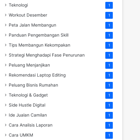
Teknologi
1
Workout Desember
1
Peta Jalan Membangun
1
Panduan Pengembangan Skill
1
Tips Membangun Kekompakan
1
Strategi Menghadapi Fase Penurunan
1
Peluang Menjanjikan
1
Rekomendasi Laptop Editing
1
Peluang Bisnis Rumahan
1
Teknologi & Gadget
1
Side Hustle Digital
1
Ide Jualan Camilan
1
Cara Analisis Laporan
1
Cara UMKM
1