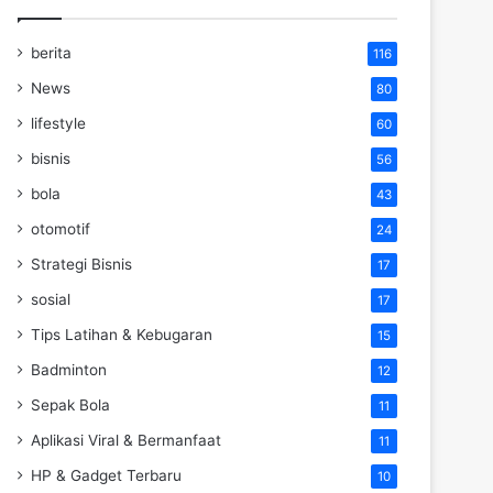
berita
116
News
80
lifestyle
60
bisnis
56
bola
43
otomotif
24
Strategi Bisnis
17
sosial
17
Tips Latihan & Kebugaran
15
Badminton
12
Sepak Bola
11
Aplikasi Viral & Bermanfaat
11
HP & Gadget Terbaru
10