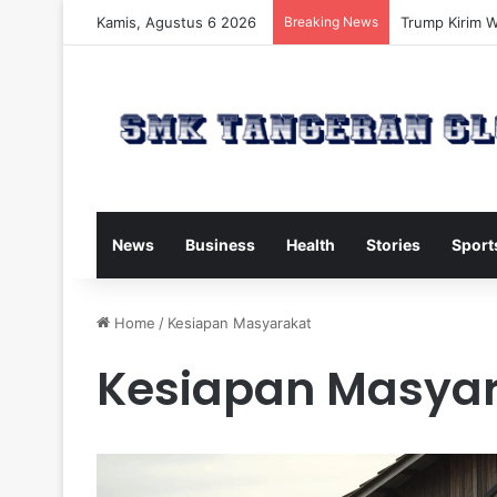
Kamis, Agustus 6 2026
Breaking News
Trump Kirim W
News
Business
Health
Stories
Sport
Home
/
Kesiapan Masyarakat
Kesiapan Masya