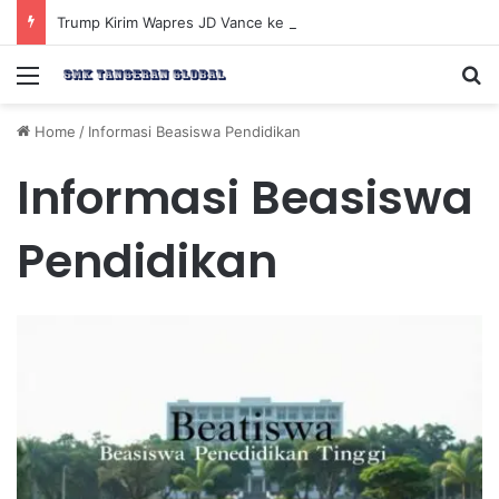
Trump Kirim Wapres JD Vance ke Pakistan untuk Perundingan Strategis dengan Iran
Menu
Se
Home
/
Informasi Beasiswa Pendidikan
Informasi Beasiswa
Pendidikan