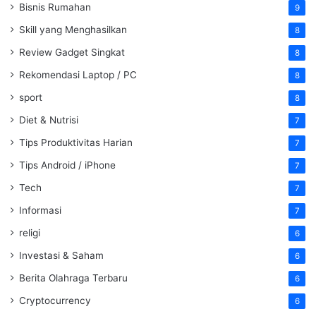
Bisnis Rumahan
9
Skill yang Menghasilkan
8
Review Gadget Singkat
8
Rekomendasi Laptop / PC
8
sport
8
Diet & Nutrisi
7
Tips Produktivitas Harian
7
Tips Android / iPhone
7
Tech
7
Informasi
7
religi
6
Investasi & Saham
6
Berita Olahraga Terbaru
6
Cryptocurrency
6