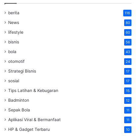
berita
116
News
80
lifestyle
60
bisnis
56
bola
43
otomotif
24
Strategi Bisnis
17
sosial
17
Tips Latihan & Kebugaran
15
Badminton
12
Sepak Bola
11
Aplikasi Viral & Bermanfaat
11
HP & Gadget Terbaru
10