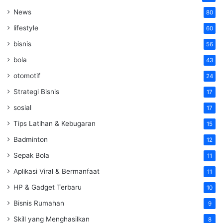
News
80
lifestyle
60
bisnis
56
bola
43
otomotif
24
Strategi Bisnis
17
sosial
17
Tips Latihan & Kebugaran
15
Badminton
12
Sepak Bola
11
Aplikasi Viral & Bermanfaat
11
HP & Gadget Terbaru
10
Bisnis Rumahan
9
Skill yang Menghasilkan
8