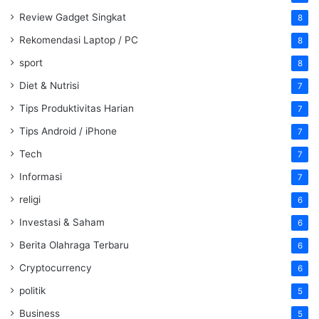
Review Gadget Singkat
8
Rekomendasi Laptop / PC
8
sport
8
Diet & Nutrisi
7
Tips Produktivitas Harian
7
Tips Android / iPhone
7
Tech
7
Informasi
7
religi
6
Investasi & Saham
6
Berita Olahraga Terbaru
6
Cryptocurrency
6
politik
5
Business
5