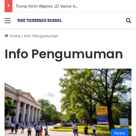
Trump Kirim Wapres JD Vance ke Pakistan untuk Perundingan Strategis dengan Iran
Menu
Se
Home
/
Info Pengumuman
Info Pengumuman
News