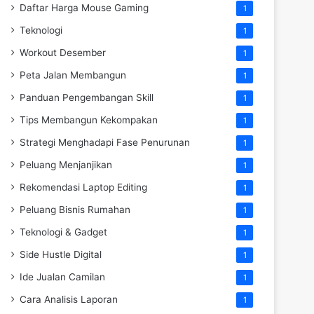
Daftar Harga Mouse Gaming
1
Teknologi
1
Workout Desember
1
Peta Jalan Membangun
1
Panduan Pengembangan Skill
1
Tips Membangun Kekompakan
1
Strategi Menghadapi Fase Penurunan
1
Peluang Menjanjikan
1
Rekomendasi Laptop Editing
1
Peluang Bisnis Rumahan
1
Teknologi & Gadget
1
Side Hustle Digital
1
Ide Jualan Camilan
1
Cara Analisis Laporan
1