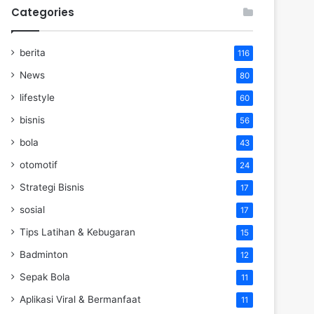
Categories
berita
116
News
80
lifestyle
60
bisnis
56
bola
43
otomotif
24
Strategi Bisnis
17
sosial
17
Tips Latihan & Kebugaran
15
Badminton
12
Sepak Bola
11
Aplikasi Viral & Bermanfaat
11