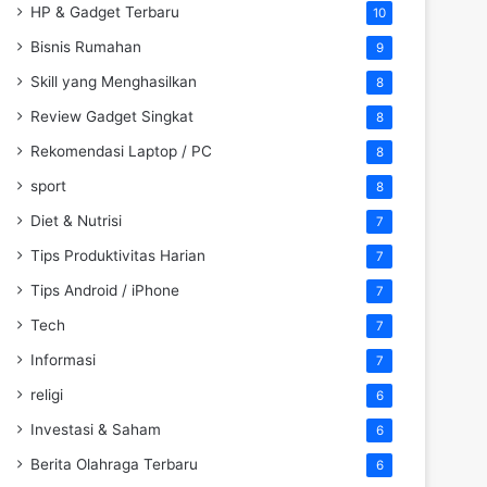
HP & Gadget Terbaru
10
Bisnis Rumahan
9
Skill yang Menghasilkan
8
Review Gadget Singkat
8
Rekomendasi Laptop / PC
8
sport
8
Diet & Nutrisi
7
Tips Produktivitas Harian
7
Tips Android / iPhone
7
Tech
7
Informasi
7
religi
6
Investasi & Saham
6
Berita Olahraga Terbaru
6