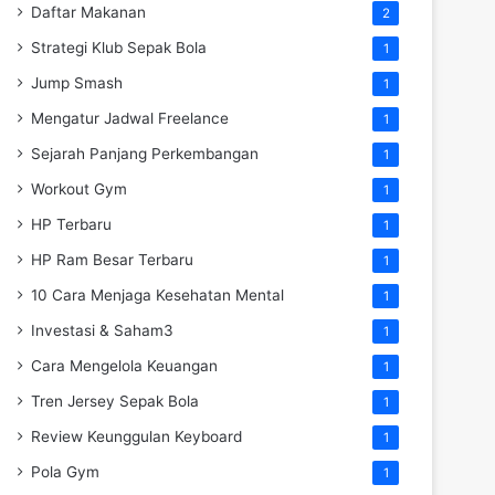
Daftar Makanan
2
Strategi Klub Sepak Bola
1
Jump Smash
1
Mengatur Jadwal Freelance
1
Sejarah Panjang Perkembangan
1
Workout Gym
1
HP Terbaru
1
HP Ram Besar Terbaru
1
10 Cara Menjaga Kesehatan Mental
1
Investasi & Saham3
1
Cara Mengelola Keuangan
1
Tren Jersey Sepak Bola
1
Review Keunggulan Keyboard
1
Pola Gym
1