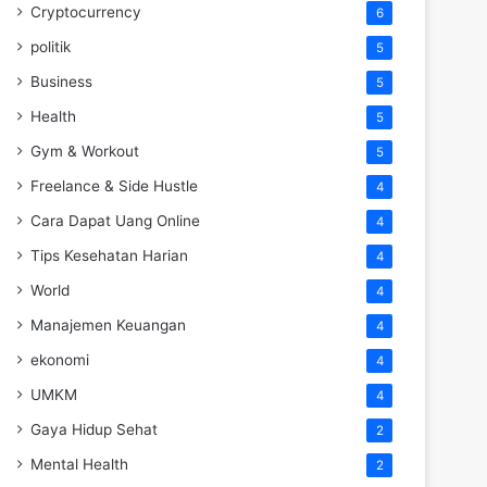
Cryptocurrency
6
politik
5
Business
5
Health
5
Gym & Workout
5
Freelance & Side Hustle
4
Cara Dapat Uang Online
4
Tips Kesehatan Harian
4
World
4
Manajemen Keuangan
4
ekonomi
4
UMKM
4
Gaya Hidup Sehat
2
Mental Health
2