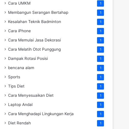
Cara UMKM
1
Membangun Serangan Bertahap
1
Kesalahan Teknik Badminton
1
Cara iPhone
1
Cara Memulai Jasa Dekorasi
1
Cara Melatih Otot Punggung
1
Dampak Rotasi Posisi
1
bencana alam
1
Sports
1
Tips Diet
1
Cara Menyesuaikan Diet
1
Laptop Andal
1
Cara Menghadapi Lingkungan Kerja
1
Diet Rendah
1