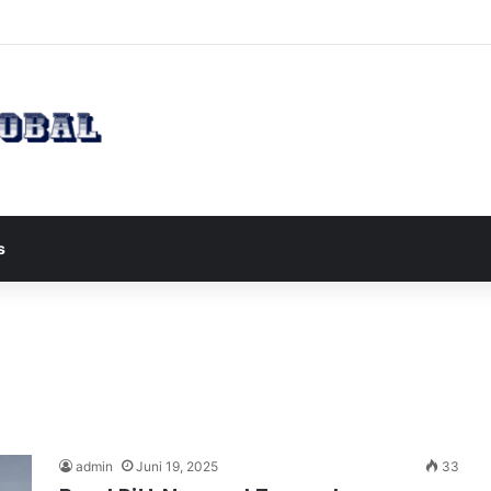
 Wapres JD Vance ke Pakistan untuk Perundingan Strategis dengan Iran
s
admin
Juni 19, 2025
33