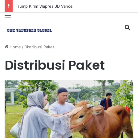
Trump Kirim Wapres JD Vance ke Pakistan untuk Perundingan Strategis dengan Iran
Menu
Sea
Home
/
Distribusi Paket
Distribusi Paket