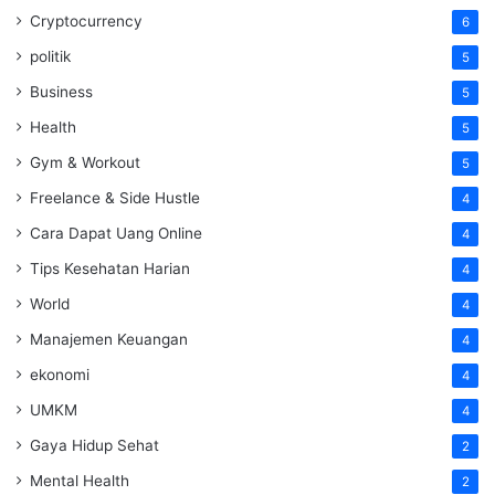
Cryptocurrency
6
politik
5
Business
5
Health
5
Gym & Workout
5
Freelance & Side Hustle
4
Cara Dapat Uang Online
4
Tips Kesehatan Harian
4
World
4
Manajemen Keuangan
4
ekonomi
4
UMKM
4
Gaya Hidup Sehat
2
Mental Health
2