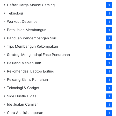
Daftar Harga Mouse Gaming
1
Teknologi
1
Workout Desember
1
Peta Jalan Membangun
1
Panduan Pengembangan Skill
1
Tips Membangun Kekompakan
1
Strategi Menghadapi Fase Penurunan
1
Peluang Menjanjikan
1
Rekomendasi Laptop Editing
1
Peluang Bisnis Rumahan
1
Teknologi & Gadget
1
Side Hustle Digital
1
Ide Jualan Camilan
1
Cara Analisis Laporan
1