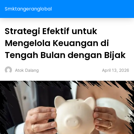
Smktangeranglobal
Strategi Efektif untuk
Mengelola Keuangan di
Tengah Bulan dengan Bijak
April 13, 2026
Atok Dalang