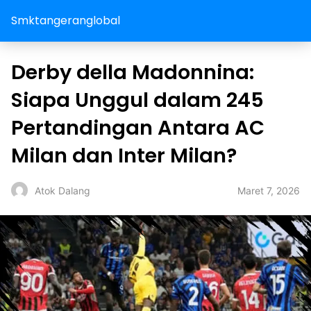
Smktangeranglobal
Derby della Madonnina:
Siapa Unggul dalam 245
Pertandingan Antara AC
Milan dan Inter Milan?
Maret 7, 2026
Atok Dalang