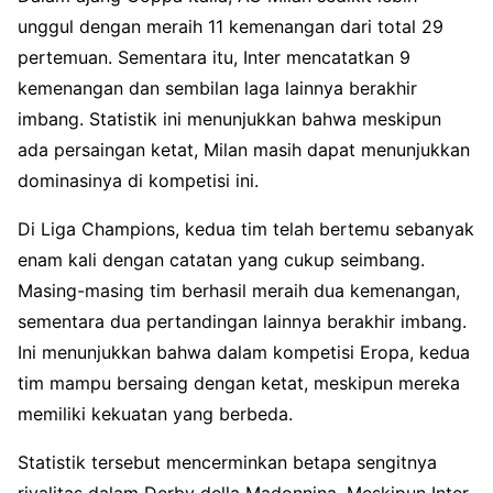
unggul dengan meraih 11 kemenangan dari total 29
pertemuan. Sementara itu, Inter mencatatkan 9
kemenangan dan sembilan laga lainnya berakhir
imbang. Statistik ini menunjukkan bahwa meskipun
ada persaingan ketat, Milan masih dapat menunjukkan
dominasinya di kompetisi ini.
Di Liga Champions, kedua tim telah bertemu sebanyak
enam kali dengan catatan yang cukup seimbang.
Masing-masing tim berhasil meraih dua kemenangan,
sementara dua pertandingan lainnya berakhir imbang.
Ini menunjukkan bahwa dalam kompetisi Eropa, kedua
tim mampu bersaing dengan ketat, meskipun mereka
memiliki kekuatan yang berbeda.
Statistik tersebut mencerminkan betapa sengitnya
rivalitas dalam Derby della Madonnina. Meskipun Inter