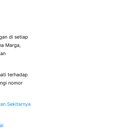
an di setiap
na Marga,
kan
ati terhadap
ungi nomor
an Sekitarnya
ai