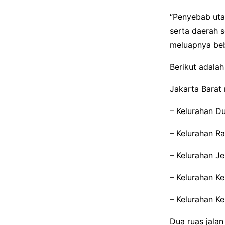
“Penyebab utam
serta daerah 
meluapnya bebe
Berikut adala
Jakarta Barat 
– Kelurahan D
– Kelurahan R
– Kelurahan Je
– Kelurahan K
– Kelurahan K
Dua ruas jalan