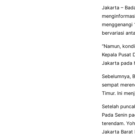
Jakarta – Bad
menginformasi
menggenangi 16
bervariasi ant
“Namun, kondi
Kepala Pusat 
Jakarta pada 
Sebelumnya, B
sempat merenda
Timur. Ini men
Setelah punca
Pada Senin pag
terendam. Yoh
Jakarta Barat 